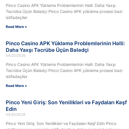
Pinco Casino APK Yükləmə Problemlərinin Həlli: Daha Yaxşı
Təcrübə Üçün Bələdçi Pinco Casino APK yükləmə prosesi bəzi
istifadəçilər
Read More »
Pinco Casino APK Yükləmə Problemlərinin Həlli:
Daha Yaxşı Təcrübə Üçün Bələdçi
04/20/2026
Pinco Casino APK Yükləmə Problemlərinin Həlli: Daha Yaxşı
Təcrübə Üçün Bələdçi Pinco Casino APK yükləmə prosesi bəzi
istifadəçilər
Read More »
Pinco Yeni Giriş: Son Yenilikləri və Faydaları Kəşf
Edin
04/20/2026
Pinco Yeni Giriş: Son Yenilikləri və Faydaları Kəşf Edin Pinco