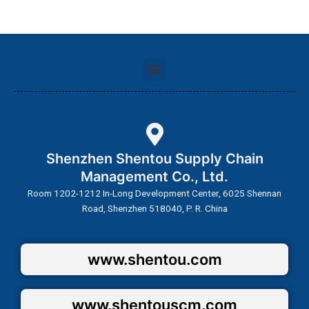
Menu
Shenzhen Shentou Supply Chain
Management Co., Ltd.
Room 1202-1212 In-Long Development Center, 6025 Shennan
Road, Shenzhen 518040, P. R. China
www.shentou.com
www.shentouscm.com