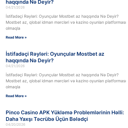
haqqında Nə Deyir?
04/21/2026
İstifadəçi Rəyləri: Oyunçular Mostbet az haqqında Nə Deyir?
Mostbet az, qlobal idman mərcləri və kazino oyunları platforması
olmaqla
Read More »
İstifadəçi Rəyləri: Oyunçular Mostbet az
haqqında Nə Deyir?
04/21/2026
İstifadəçi Rəyləri: Oyunçular Mostbet az haqqında Nə Deyir?
Mostbet az, qlobal idman mərcləri və kazino oyunları platforması
olmaqla
Read More »
Pinco Casino APK Yükləmə Problemlərinin Həlli:
Daha Yaxşı Təcrübə Üçün Bələdçi
04/20/2026