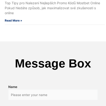
Top Tipy pro Nalezení Nejlepších Promo Kódů Mostbet Online
Pokud hledáte způsob, jak maximalizovat své zkušenosti s
online
Read More »
Message Box
Name