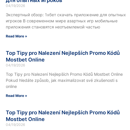
для опытных игроков
04/19/2026
Экспертный обзор: 1хбет скачать приложение для опытных
игроков В современном мире азартных игр мобильные
приложения становятся неотъемлемой частью
Read More »
Top Tipy pro Nalezení Nejlepších Promo Kódů
Mostbet Online
04/19/2026
Top Tipy pro Nalezení Nejlepších Promo Kódů Mostbet Online
Pokud hledáte způsob, jak maximalizovat své zkušenosti s
online
Read More »
Top Tipy pro Nalezení Nejlepších Promo Kódů
Mostbet Online
04/19/2026