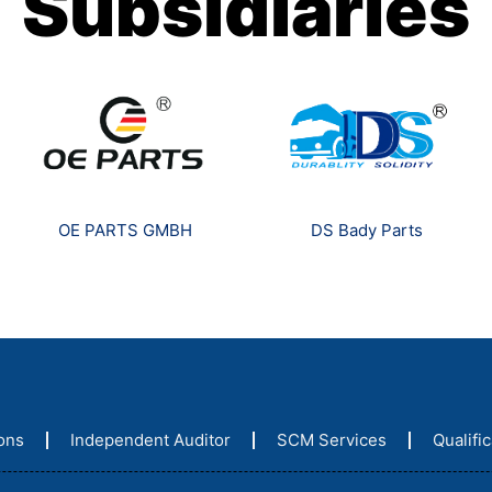
Subsidiaries
OE PARTS GMBH
DS Bady Parts
ons
Independent Auditor
SCM Services
Qualifi