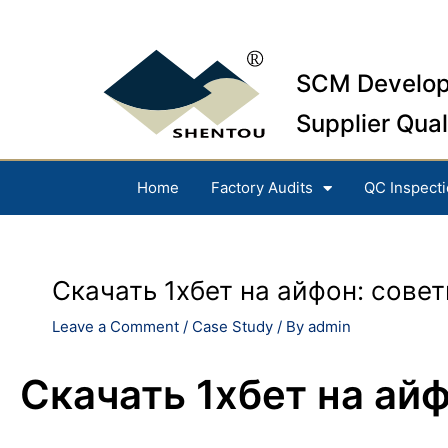
Skip
Post
to
navigation
content
SCM Develop
Supplier Qua
Home
Factory Audits
QC Inspect
Скачать 1хбет на айфон: сов
Leave a Comment
/
Case Study
/ By
admin
Скачать 1хбет на ай