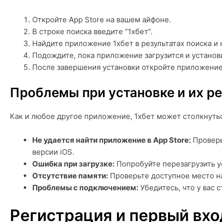
Откройте App Store на вашем айфоне.
В строке поиска введите “1хбет”.
Найдите приложение 1хбет в результатах поиска и 
Подождите, пока приложение загрузится и установи
После завершения установки откройте приложение
Проблемы при установке и их р
Как и любое другое приложение, 1хбет может столкнуть
Не удается найти приложение в App Store:
Проверь
версии iOS.
Ошибка при загрузке:
Попробуйте перезагрузить ус
Отсутствие памяти:
Проверьте доступное место н
Проблемы с подключением:
Убедитесь, что у вас 
Регистрация и первый вхо