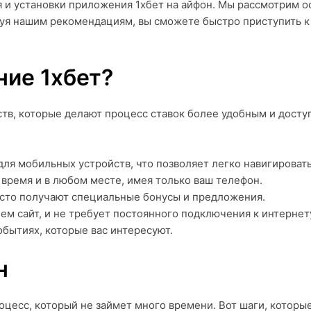
 и установки приложения 1хбет на айфон. Мы рассмотрим о
дуя нашим рекомендациям, вы сможете быстро приступить к
ние 1хбет?
, которые делают процесс ставок более удобным и доступ
я мобильных устройств, что позволяет легко навигировать
 время и в любом месте, имея только ваш телефон.
сто получают специальные бонусы и предложения.
ем сайт, и не требует постоянного подключения к интернет
обытиях, которые вас интересуют.
н
оцесс, который не займет много времени. Вот шаги, которы