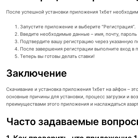
После успешной установки приложения 1хбет необходимо 
Запустите приложение и выберите “Регистрация”.
Введите необходимые данные – имя, почту, пароль
Подтвердите вашу регистрацию через указанную п
После завершения регистрации выполните вход в 
Теперь вы готовы делать ставки!
Заключение
Скачивание и установка приложения 1хбет на айфон – эт
основные причины для установки, процесс загрузки и во
преимуществами этого приложения и наслаждаться азарт
Часто задаваемые вопрос