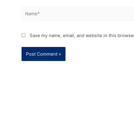
Name*
Save my name, email, and website in this browser