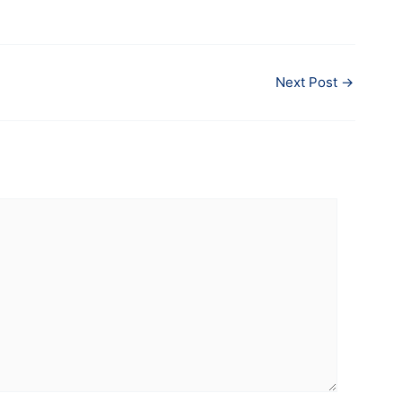
Next Post
→