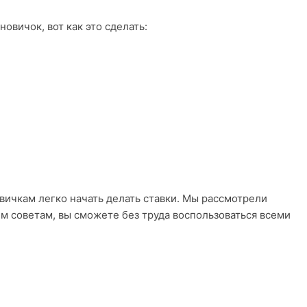
вичок, вот как это сделать:
вичкам легко начать делать ставки. Мы рассмотрели
м советам, вы сможете без труда воспользоваться всеми