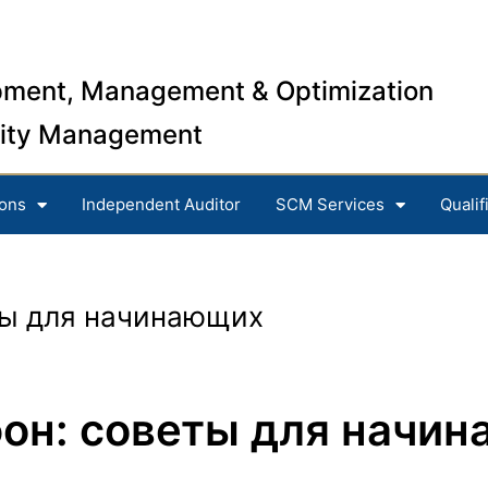
ment, Management & Optimization
lity Management
ions
Independent Auditor
SCM Services
Qualif
еты для начинающих
фон: советы для начи