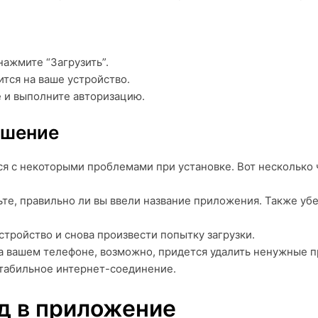
нажмите “Загрузить”.
тся на ваше устройство.
 и выполните авторизацию.
ешение
ся с некоторыми проблемами при установке. Вот несколько 
те, правильно ли вы ввели название приложения. Также убе
тройство и снова произвести попытку загрузки.
а вашем телефоне, возможно, придется удалить ненужные 
стабильное интернет-соединение.
д в приложение