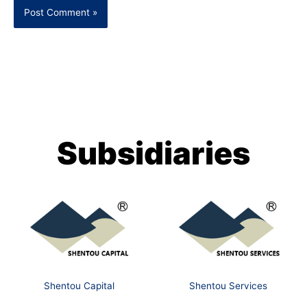
Subsidiaries
Shentou Capital
Shentou Services