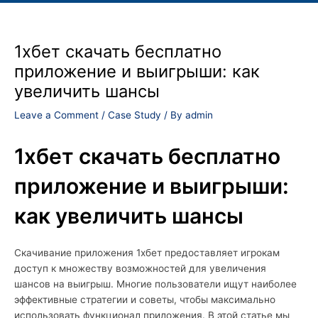
1хбет скачать бесплатно
приложение и выигрыши: как
увеличить шансы
Leave a Comment
/
Case Study
/ By
admin
1хбет скачать бесплатно
приложение и выигрыши:
как увеличить шансы
Скачивание приложения 1хбет предоставляет игрокам
доступ к множеству возможностей для увеличения
шансов на выигрыш. Многие пользователи ищут наиболее
эффективные стратегии и советы, чтобы максимально
использовать функционал приложения. В этой статье мы