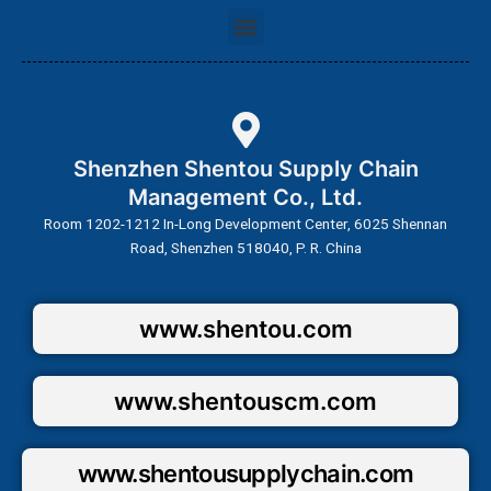
Menu
Shenzhen Shentou Supply Chain
Management Co., Ltd.
Room 1202-1212 In-Long Development Center, 6025 Shennan
Road, Shenzhen 518040, P. R. China
www.shentou.com
www.shentouscm.com
www.shentousupplychain.com