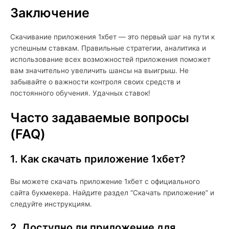
Заключение
Скачивание приложения 1хбет — это первый шаг на пути к
успешным ставкам. Правильные стратегии, аналитика и
использование всех возможностей приложения поможет
вам значительно увеличить шансы на выигрыш. Не
забывайте о важности контроля своих средств и
постоянного обучения. Удачных ставок!
Часто задаваемые вопросы
(FAQ)
1. Как скачать приложение 1хбет?
Вы можете скачать приложение 1хбет с официального
сайта букмекера. Найдите раздел “Скачать приложение” и
следуйте инструкциям.
2. Доступно ли приложение для