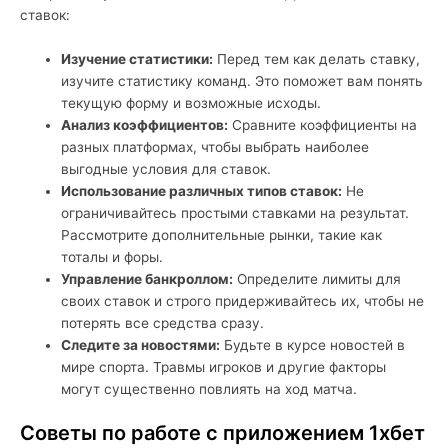
ставок:
Изучение статистики:
Перед тем как делать ставку,
изучите статистику команд. Это поможет вам понять
текущую форму и возможные исходы.
Анализ коэффициентов:
Сравните коэффициенты на
разных платформах, чтобы выбрать наиболее
выгодные условия для ставок.
Использование различных типов ставок:
Не
ограничивайтесь простыми ставками на результат.
Рассмотрите дополнительные рынки, такие как
тоталы и форы.
Управление банкроллом:
Определите лимиты для
своих ставок и строго придерживайтесь их, чтобы не
потерять все средства сразу.
Следите за новостями:
Будьте в курсе новостей в
мире спорта. Травмы игроков и другие факторы
могут существенно повлиять на ход матча.
Советы по работе с приложением 1хбет